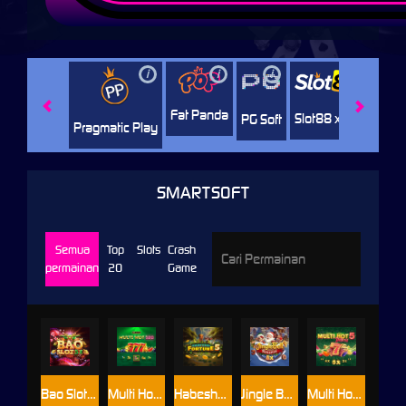
i
i
i
i
i
Facha
Fat Panda
Slot88 x PP
PG Soft
Pragmatic Play
SMARTSOFT
Semua
Top
Slots
Crash
permainan
20
Game
Bao Slot 5X
Multi Hot 100
Habesha Fortune 5
Jingle Bell Bonanza
Multi Hot 5 Deluxe