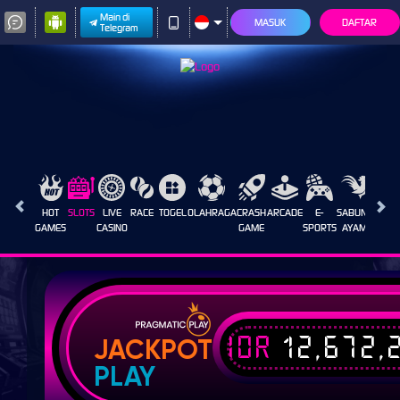
Main di
MASUK
DAFTAR
Telegram
HOT
SLOTS
LIVE
RACE
TOGEL
OLAHRAGA
CRASH
ARCADE
E-
SABUNG
PROM
GAMES
CASINO
GAME
SPORTS
AYAM
IDR
12,672,
JACKPOT
PLAY