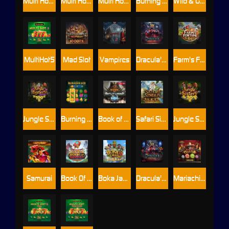
Multi Hot 10
Multi Hot 20
Multi Hot 40
Burning Ice 40
Wild & Gods
MultiHot5
Mad Slot
Vampires
Dracula's Fortune
Farm's Fortune
Jungle Sisters Deluxe
Burning Ice
Book of Futuria
Safari Simba
Jungle Sisters
Samurai
Book Of Bonanza
Boka Jamba 10
Dracula's Fortune Halloween Edition
Mariachi Coins