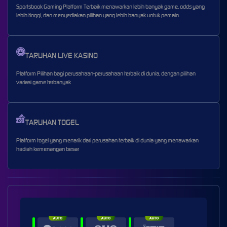
Sportsbook Gaming Platform Terbaik menawarkan lebih banyak game, odds yang
lebih tinggi, dan menyediakan pilihan yang lebih banyak untuk pemain.
TARUHAN LIVE KASINO
Platform Pilihan bagi perusahaan-perusahaan terbaik di dunia, dengan pilihan
variasi game terbanyak
TARUHAN TOGEL
Platform togel yang menarik dari perusahan terbaik di dunia yang menawarkan
hadiah kemenangan besar