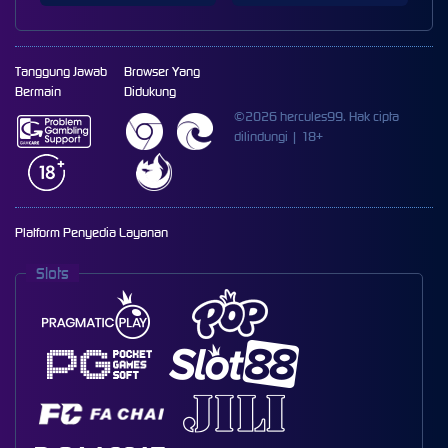
Tanggung Jawab
Browser Yang
Bermain
Didukung
©2026 hercules99. Hak cipta
dilindungi | 18+
Platform Penyedia Layanan
Slots