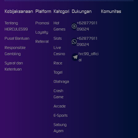
Kebijaksanaan
Platform
Kategori
Dukungan
Komunitas
Tentang
Promosi
Hot
+62877911
HERCULES99
Games
09024
Loyalty
Pusat Bantuan
Slots
+62877911
Referral
09024
Responsible
Live
Gambling
Casino
hrc99_offici
al
Syarat dan
Race
Ketentuan
Togel
Olahraga
Crash
Game
Arcade
E-Sports
Sabung
Ayam