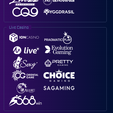
Live Casino