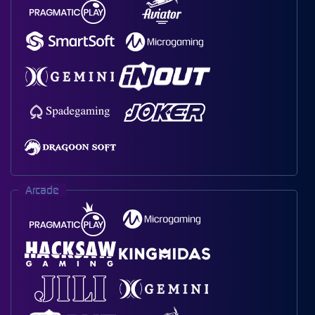
Arcade