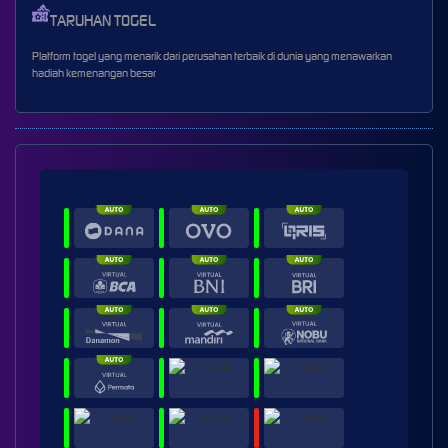
TARUHAN TOGEL
Platform togel yang menarik dari perusahan terbaik di dunia yang menawarkan
hadiah kemenangan besar