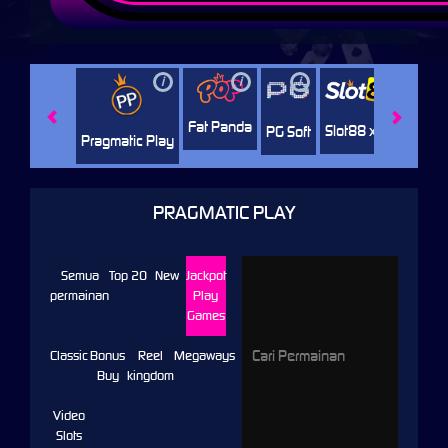
i
i
i
i
i
Facha
Fat Panda
Slot88 x PP
PG Soft
Pragmatic Play
PRAGMATIC PLAY
Semua
Top 20
New
Jackpot
permainan
Play
Games
Classic
Bonus
Reel
Megaways
Buy
kingdom
Video
Slots