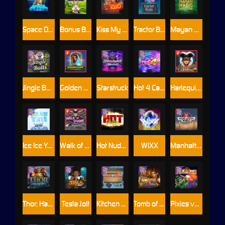
Space Donkey
Bonus Bunnies
Kiss My Chainsaw
Tractor Beam
Mayan Magic Wildfire
Jingle Balls
Golden Genie And The Walking Wilds
Starstruck
Hot 4 Cash
Harlequin Carnival
Ice Ice Yeti
Walk of Shame
Hot Nudge
WiXX
Manhattan Goes Wild
Thor: Hammer Time
Tesla Jolt
Kitchen Drama: Sushi Mania
Tomb of Nefertiti
Pixies vs Pirates