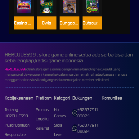
Casino Win Spin
Owls
Dungeon Quest
Outsourced: Slash Game
HERCULES99 : store game online serba ada serba bisa dan
seba lengkap,tradisi game indonesia
HERCULES99
adalah store game online dengan nama branding hercules99 yang
mengangkat dewa yunani karena kekuatan nya dan ramah terhadap bangsa manusia
menggambarkan situs lkami yang selalu memanjakan member setia kami
Kebijaksanaan
Platform
Kategori
Dukungan
Komunitas
Tentang
Promosi
Hot
+62877911
HERCULES99
Games
09024
Loyalty
Pusat Bantuan
Slots
+62877911
Referral
09024
Responsible
Live