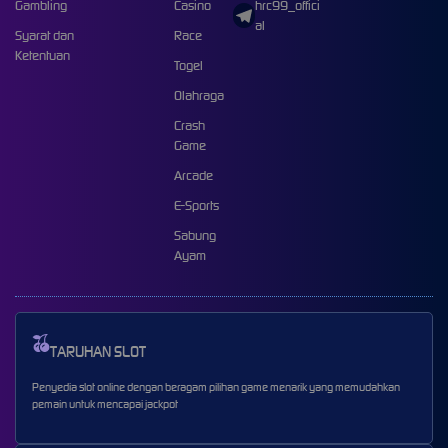
Gambling
Casino
hrc99_offici
al
Syarat dan
Race
Ketentuan
Togel
Olahraga
Crash
Game
Arcade
E-Sports
Sabung
Ayam
TARUHAN SLOT
Penyedia slot online dengan beragam pilihan game menarik yang memudahkan
pemain untuk mencapai jackpot