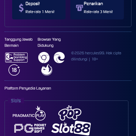
Deposit
Penarikan
Rata-rata 1 Menit
Rata-rata 3 Menit
Tanggung Jawab
Browser Yang
Bermain
Didukung
©2026 hercules99. Hak cipta
dilindungi | 18+
Platform Penyedia Layanan
Slots