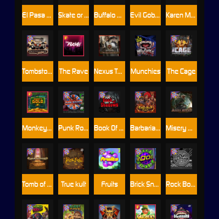
El Pasa Gunfight xNudge
Skate or Die
Buffalo Hunter
Evil Goblins xBomb
Karen Maneater
Tombstone No Mercy
The Rave
Nexus Tombstone RIP
Munchies
The Cage
Monkey's Gold xPays
Punk Rocker
Book Of Shadows
Barbarian Fury
Misery Mining
Tomb of Akhenaten
True kult
Fruits
Brick Snake 2000
Rock Bottom