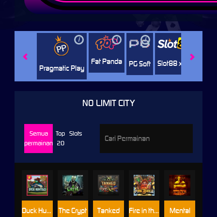
i
i
i
i
i
Facha
Fat Panda
Slot88 x PP
PG Soft
Pragmatic Play
NO LIMIT CITY
Semua
Top
Slots
permainan
20
Duck Hunters
The Crypt
Tanked
Fire in the Hole 3
Mental