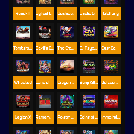
Roadkill
Ugliest Catch
Bushido Way xNudge
Gaelic Gold
Gluttony
Tombstone
Devil's Crossroad
The Creepy Carnival
DJ Psycho
East Coast Vs West Coast
Whacked
Land of the Free
Dragon Tribe
Benji Killed in Vegas
Outsourced: Payday
Legion X
Remember Gulag
Poison Eve
Coins of Fortune
Immortal Fruits