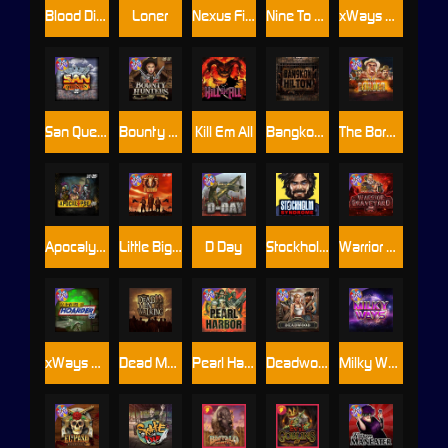
Blood Diamond
Loner
Nexus Fire In The Hole xBomb
Nine To Five
xWays Hoarder 2
San Quentin xWays
Bounty Hunters xNudge®
Kill Em All
Bangkok Hilton
The Border
Apocalypse Super xNudge
Little Bighorn
D Day
Stockholm Syndrome
Warrior Graveyard xNudge
xWays Hoarder xSplit
Dead Men Walking
Pearl Harbor
Deadwood xNudge
Milky Ways