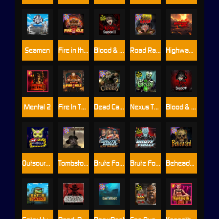
Seamen
Fire in the Hole 2
Blood & Shadow 2
Road Rage
Highway to Hell
Mental 2
Fire In The Hole xBomb
Dead Canary
Nexus The Crypt
Blood & Shadow
Outsourced
Tombstone RIP
Brute Force: Alien Onslaught
Brute Force
Beheaded