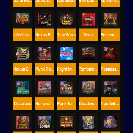
Gator Hunters
Dead, Dead, or Deader
Das xBoot
San Quentin 2: Death Row
Kenneth Must Die
Infectious 5 xWays
Nexus Blood & Shadow
Tsar Wars
Serial
Folsom Prison
Nexus Outsourced
Punk Rocker 2
Flight Mode
Tombstone Slaughter
Possessed
Disturbed
Home of the Brave
Punk Toilet
Deadwood R.I.P
True Grit Redemption