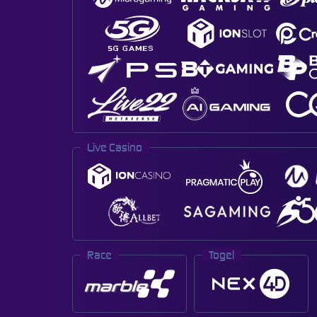
Live Casino
Race
Togel