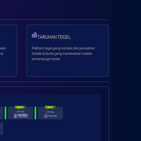
Sweet Bonanza 2500
TARUHAN TOGEL
haan
Platform togel yang menarik dari perusahan
ame
terbaik di dunia yang menawarkan hadiah
kemenangan besar