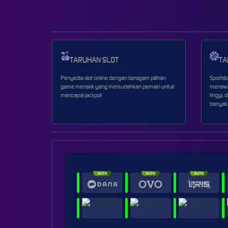
TARUHAN SLOT
TA
Penyedia slot online dengan beragam pilihan
Sportsb
game menarik yang memudahkan pemain untuk
menawar
mencapai jackpot
tinggi,
banyak 