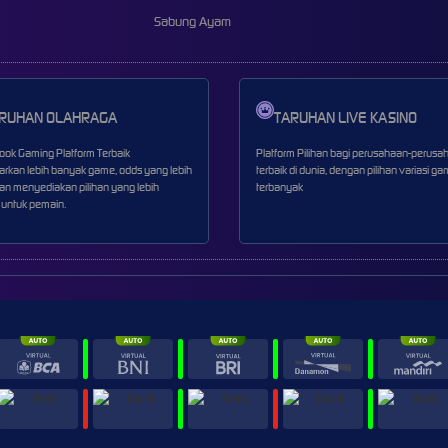
Sabung Ayam
RUHAN OLAHRAGA
TARUHAN LIVE KASINO
ook Gaming Platform Terbaik
Platform Pilihan bagi perusahaan-perusa
kan lebih banyak game, odds yang lebih
terbaik di dunia, dengan pilihan variasi g
 dan menyediakan pilihan yang lebih
terbanyak
untuk pemain.