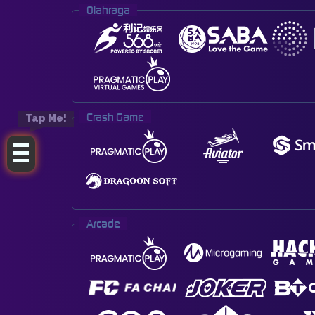
Olahraga
Crash Game
Tap Me!
Arcade