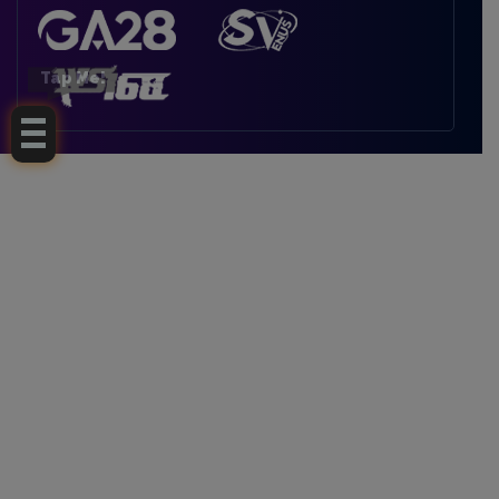
Tap Me!