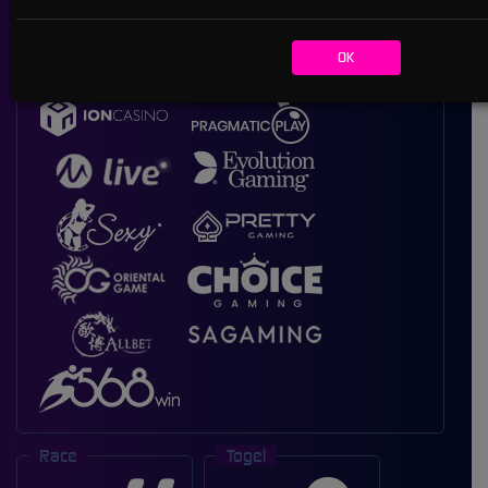
OK
Live Casino
Race
Togel