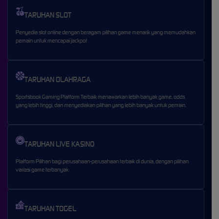
TARUHAN SLOT
Penyedia slot online dengan beragam pilihan game menarik yang memudahkan
pemain untuk mencapai jackpot
TARUHAN OLAHRAGA
Sportsbook Gaming Platform Terbaik menawarkan lebih banyak game, odds
yang lebih tinggi, dan menyediakan pilihan yang lebih banyak untuk pemain.
TARUHAN LIVE KASINO
Platform Pilihan bagi perusahaan-perusahaan terbaik di dunia, dengan pilihan
variasi game terbanyak
TARUHAN TOGEL