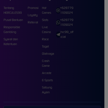
Tentang
Promosi
Hot
+628779
HERCULES99
Games
1109024
Loyalty
Pusat Bantuan
Slots
+628779
Referral
1109024
Responsible
Live
Gambling
Casino
hrc99_off
icial
Syarat dan
Race
Ketentuan
Togel
Olahraga
Crash
Game
Arcade
E-Sports
Sabung
Ayam