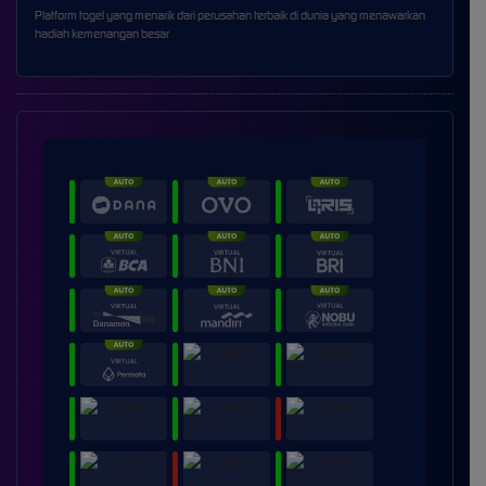
Platform togel yang menarik dari perusahan terbaik di dunia yang menawarkan
hadiah kemenangan besar