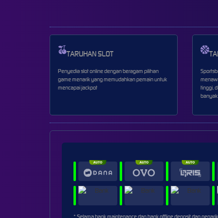
TARUHAN SLOT
TA
Penyedia slot online dengan beragam pilihan
Sportsb
game menarik yang memudahkan pemain untuk
menawar
mencapai jackpot
tinggi,
banyak 
* Selama bank maintenance dan bank offline deposit dan penarik