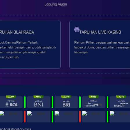
Sabung Ayam
RUHAN OLAHRAGA
TARUHAN LIVE KASINO
ook Gaming Platform Terbaik
Platform Pilihan bagi perusahaan-perusa
kan lebih banyak game, odds yang lebih
terbaik di dunia, dengan pilihan variasi g
 dan menyediakan pilihan yang lebih
terbanyak
untuk pemain.
an tidak dapat diproses