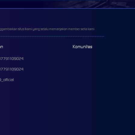
gambarkan situs lkami yang selalu memanjakan member setia kami
an
Komunitas
87791109024
87791109024
_official