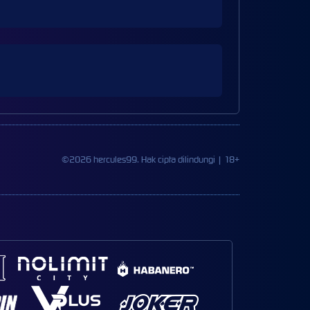
©2026 hercules99. Hak cipta dilindungi | 18+