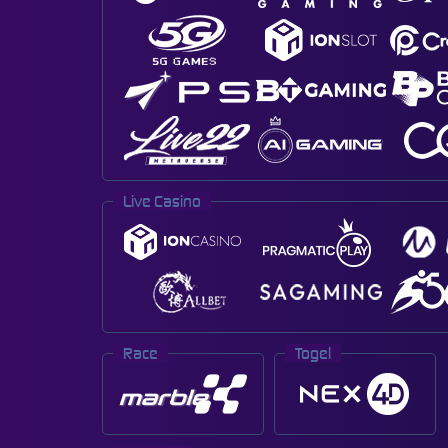
Live Casino
Race
Togel