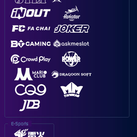
E-Sports