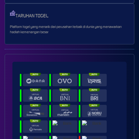
TARUHAN TOGEL
Platform togel yang menarik dari perusahan terbaik di dunia yang menawarkan
hadiah kemenangan besar