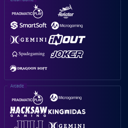
Arcade