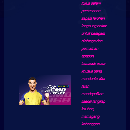
fokus dalam
pemesanan
seperti taruhan
langsung online
untuk beragam
olahraga dan
permainan
apapun,
termasuk acara
khusus yang
mendunia. Kita
telah
mendapatkan
lisensi lengkap
taruhan,
memegang
kebanggan