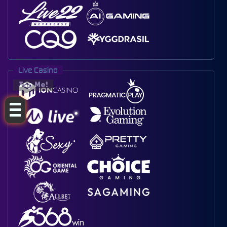
Live Casino
Tap Me!