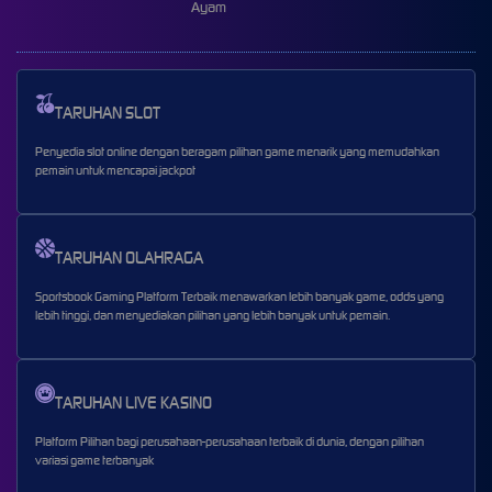
Ayam
TARUHAN SLOT
Penyedia slot online dengan beragam pilihan game menarik yang memudahkan
pemain untuk mencapai jackpot
TARUHAN OLAHRAGA
Sportsbook Gaming Platform Terbaik menawarkan lebih banyak game, odds yang
lebih tinggi, dan menyediakan pilihan yang lebih banyak untuk pemain.
TARUHAN LIVE KASINO
Platform Pilihan bagi perusahaan-perusahaan terbaik di dunia, dengan pilihan
variasi game terbanyak