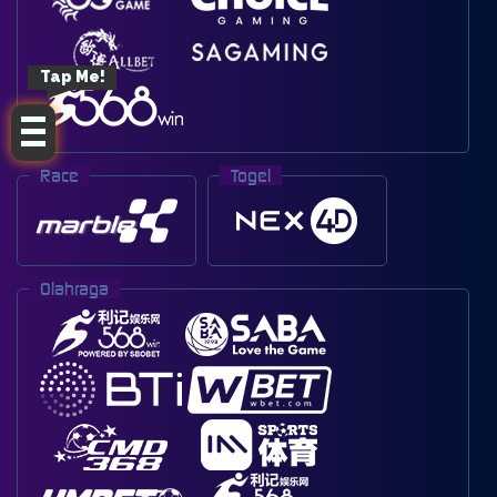
Tap Me!
Race
Togel
Olahraga