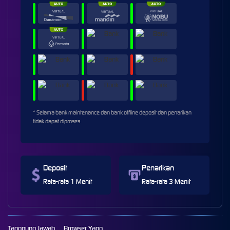
* Selama bank maintenance dan bank offline deposit dan penarikan
tidak dapat diproses
Deposit
Penarikan
Rata-rata 1 Menit
Rata-rata 3 Menit
Tanggung Jawab
Browser Yang