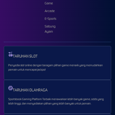
Game
Arcade
E-Sports
Sabung
Ayam
TARUHAN SLOT
Penyedia slot online dengan beragam pilihan game menarik yang memudahkan
pemain untuk mencapai jackpot
TARUHAN OLAHRAGA
Sportsbook Gaming Platform Terbaik menawarkan lebih banyak game, odds yang
lebih tinggi, dan menyediakan pilihan yang lebih banyak untuk pemain.