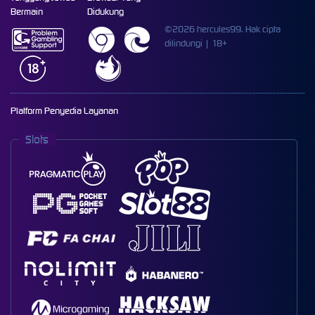
Bermain
Didukung
©2026 hercules99. Hak cipta
dilindungi | 18+
Platform Penyedia Layanan
Slots