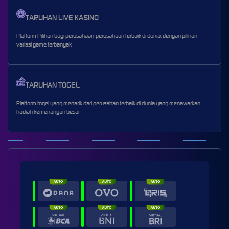
TARUHAN LIVE KASINO
Platform Pilihan bagi perusahaan-perusahaan terbaik di dunia, dengan pilihan
variasi game terbanyak
TARUHAN TOGEL
Platform togel yang menarik dari perusahan terbaik di dunia yang menawarkan
hadiah kemenangan besar