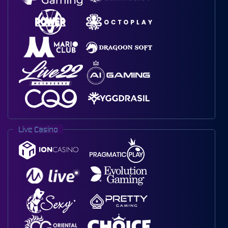
Live Casino