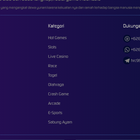
9 yang mengangkat dewa yunani karena kekuatan nya dan ramah terhadap bangsa manusia meng
Kategori
Dukung
Hot Games
+62
Slots
+62
Live Casino
hrc99
Race
Togel
Olahraga
Crash Game
Arcade
E-Sports
Sabung Ayam