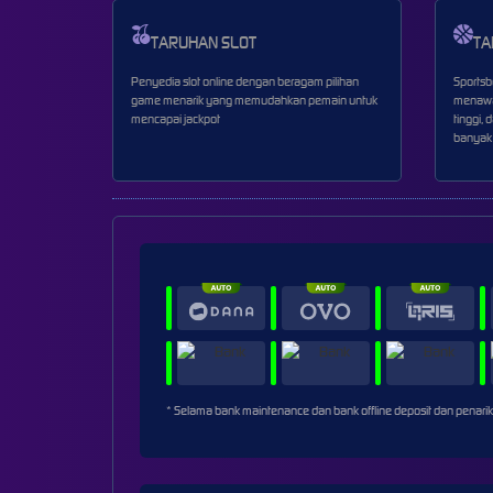
TARUHAN SLOT
TA
Penyedia slot online dengan beragam pilihan
Sportsb
game menarik yang memudahkan pemain untuk
menawar
mencapai jackpot
tinggi,
banyak 
* Selama bank maintenance dan bank offline deposit dan penarik