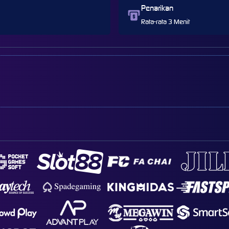
Penarikan
Rata-rata 3 Menit