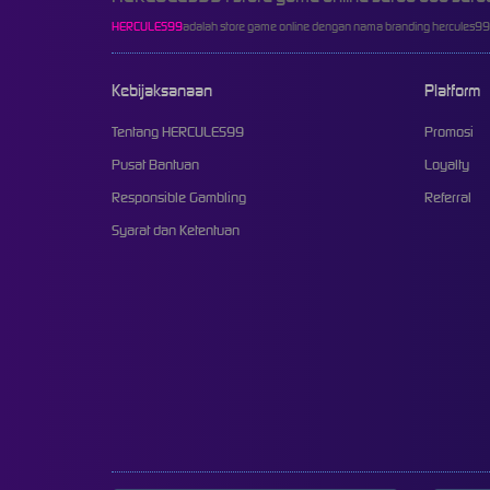
HERCULES99
adalah store game online dengan nama branding hercules9
Kebijaksanaan
Platform
Tentang HERCULES99
Promosi
Pusat Bantuan
Loyalty
Responsible Gambling
Referral
Syarat dan Ketentuan