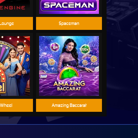
Lounge
Spaceman
Wheel
Amazing Baccarat