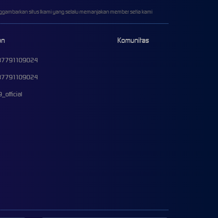
gambarkan situs lkami yang selalu memanjakan member setia kami
an
Komunitas
87791109024
87791109024
_official