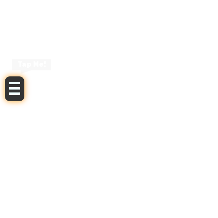
Tap Me!