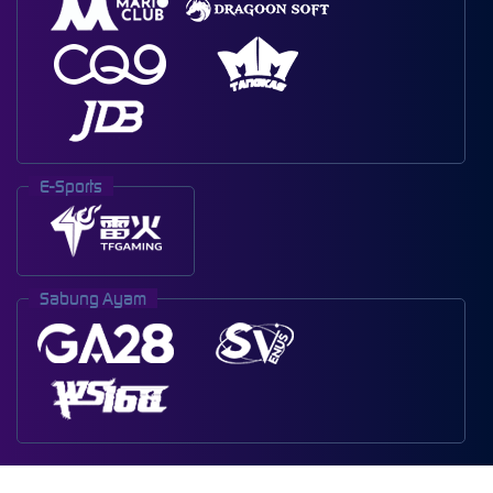
E-Sports
Sabung Ayam