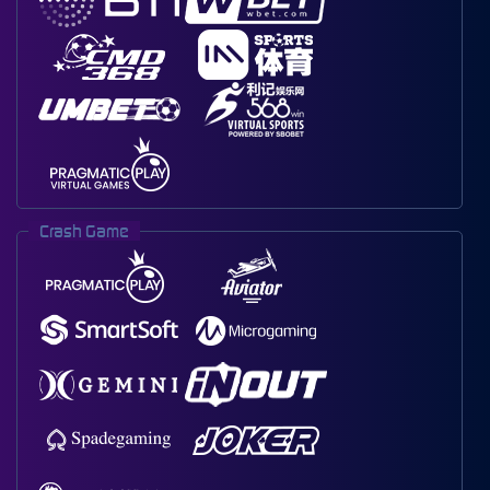
Crash Game