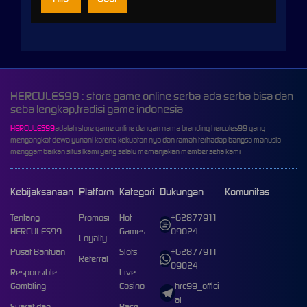
HERCULES99 : store game online serba ada serba bisa dan
seba lengkap,tradisi game indonesia
HERCULES99
adalah store game online dengan nama branding hercules99 yang
mengangkat dewa yunani karena kekuatan nya dan ramah terhadap bangsa manusia
menggambarkan situs lkami yang selalu memanjakan member setia kami
Kebijaksanaan
Platform
Kategori
Dukungan
Komunitas
Tentang
Promosi
Hot
+62877911
HERCULES99
Games
09024
Loyalty
Pusat Bantuan
Slots
+62877911
Referral
09024
Responsible
Live
Gambling
Casino
hrc99_offici
al
Syarat dan
Race